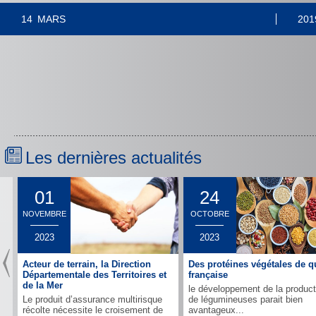
14
MARS
201
Les dernières actualités
01
24
NOVEMBRE
OCTOBRE
2023
2023
Acteur de terrain, la Direction
Des protéines végétales de qu
Départementale des Territoires et
française
de la Mer
le développement de la product
Le produit d’assurance multirisque
de légumineuses parait bien
récolte nécessite le croisement de
avantageux...