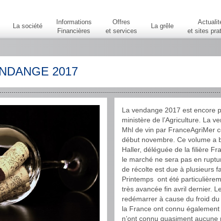
Informations
Offres
Actualit
La société
La grêle
Financières
et services
et sites pra
ENDANGE 2017
La vendange 2017 est encore pl
ministère de l’Agriculture. La 
Mhl de vin par FranceAgriMer co
début novembre. Ce volume a b
Haller, déléguée de la filière 
le marché ne sera pas en ruptu
de récolte est due à plusieurs f
Printemps ont été particulièreme
très avancée fin avril dernier. 
redémarrer à cause du froid du 
la France ont connu également d
n’ont connu quasiment aucune pl