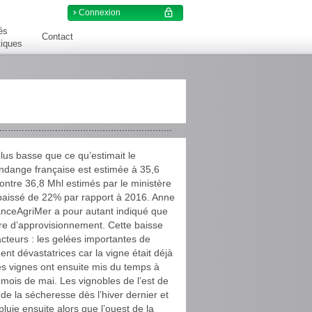
lock_outline
Connexion
és
Contact
tiques
us basse que ce qu’estimait le
vendange française est estimée à 35,6
ntre 36,8 Mhl estimés par le ministère
aissé de 22% par rapport à 2016. Anne
FranceAgriMer a pour autant indiqué que
re d’approvisionnement. Cette baisse
acteurs : les gelées importantes de
nt dévastatrices car la vigne était déjà
Les vignes ont ensuite mis du temps à
mois de mai. Les vignobles de l’est de
e la sécheresse dès l’hiver dernier et
uie ensuite alors que l’ouest de la