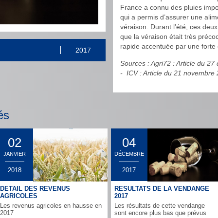
France a connu des pluies import
qui a permis d’assurer une alim
véraison. Durant l’été, ces deu
que la véraison était très préco
rapide accentuée par une forte 
2017
Sources : Agri72 : Article du
- ICV : Article du 21 novembre 
és
02
04
JANVIER
DÉCEMBRE
2018
2017
DETAIL DES REVENUS
RESULTATS DE LA VENDANGE
AGRICOLES
2017
Les revenus agricoles en hausse en
Les résultats de cette vendange
2017
sont encore plus bas que prévus